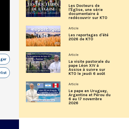
Les Docteurs de
l'Église, une série
documentaire à
redécouvrir sur KTO
Article
Les reportages d'été
2026 de KTO
Article
ager
La visite pastorale du
pape Léon XIV à
Assise à suivre sur
list
KTO le jeudi 6 août
Article
Le pape en Uruguay,
Argentine et Pérou du
6 au 17 novembre
2026