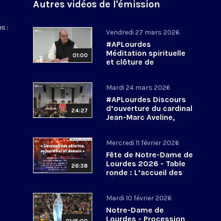
Autres vidéos de l'émission
s :
Vendredi 27 mars 2026
#APLourdes
Méditation spirituelle
01:00
et clôture de
l’Assemblée des
évêques de France - 27
Mardi 24 mars 2026
mars 2026
#APLourdes Discours
d’ouverture du cardinal
24:27
Jean-Marc Aveline,
président de la CEF -
24 mars 2026
Mercredi 11 février 2026
Fête de Notre-Dame de
Lourdes 2026 - Table
26:38
ronde : L’accueil des
pèlerins, aujourd’hui et
demain
Mardi 10 février 2026
Notre-Dame de
Lourdes - Procession
01:15:00