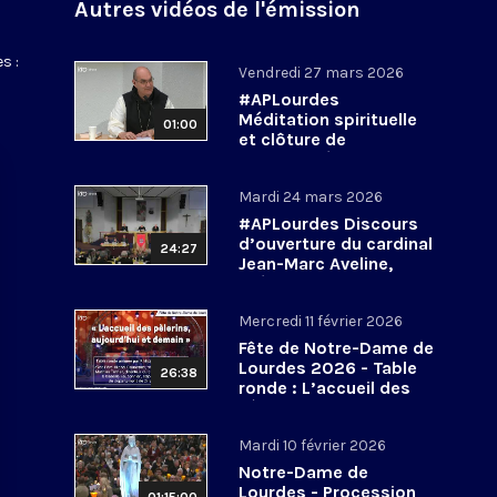
Autres vidéos de l'émission
s :
Vendredi 27 mars 2026
#APLourdes
Méditation spirituelle
01:00
et clôture de
l’Assemblée des
évêques de France - 27
Mardi 24 mars 2026
mars 2026
#APLourdes Discours
d’ouverture du cardinal
24:27
Jean-Marc Aveline,
président de la CEF -
24 mars 2026
Mercredi 11 février 2026
Fête de Notre-Dame de
Lourdes 2026 - Table
26:38
ronde : L’accueil des
pèlerins, aujourd’hui et
demain
Mardi 10 février 2026
Notre-Dame de
Lourdes - Procession
01:15:00