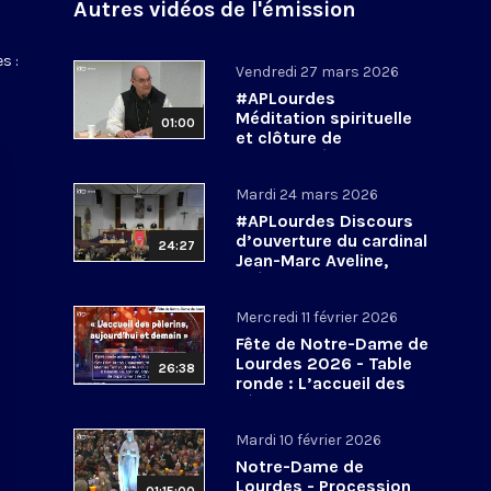
Autres vidéos de l'émission
s :
Vendredi 27 mars 2026
#APLourdes
Méditation spirituelle
01:00
et clôture de
l’Assemblée des
évêques de France - 27
Mardi 24 mars 2026
mars 2026
#APLourdes Discours
d’ouverture du cardinal
24:27
Jean-Marc Aveline,
président de la CEF -
24 mars 2026
Mercredi 11 février 2026
Fête de Notre-Dame de
Lourdes 2026 - Table
26:38
ronde : L’accueil des
pèlerins, aujourd’hui et
demain
Mardi 10 février 2026
Notre-Dame de
Lourdes - Procession
01:15:00