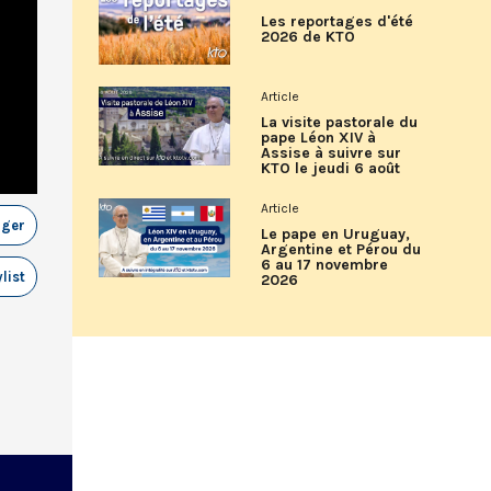
Les reportages d'été
2026 de KTO
Article
La visite pastorale du
pape Léon XIV à
Assise à suivre sur
KTO le jeudi 6 août
Article
ager
Le pape en Uruguay,
Argentine et Pérou du
6 au 17 novembre
list
2026