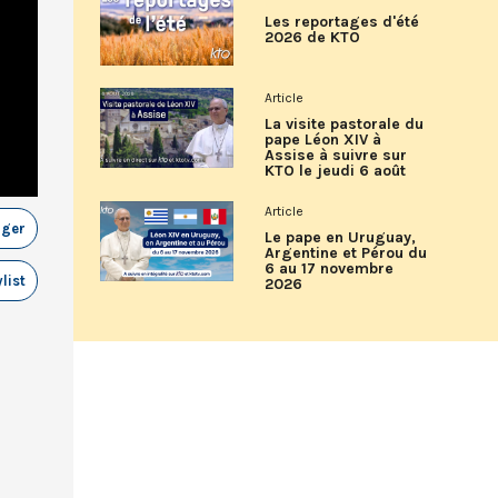
Les reportages d'été
2026 de KTO
Article
La visite pastorale du
pape Léon XIV à
Assise à suivre sur
KTO le jeudi 6 août
Article
ager
Le pape en Uruguay,
Argentine et Pérou du
6 au 17 novembre
list
2026