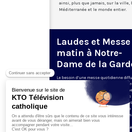
ainsi, plus que jamais, sur la ville,
Méditerranée et le monde entier.
Laudes et Messe
matin à Notre-
Dame de la Gard
Le besoin d’une messe quotidienne diff
la télévision a été exprimé d’une manièr
encore plus forte pendant le confinem
dans de nombreux pays francophones 
maintient depuis la reprise. KTO retran
en direct de la basilique Notre-Dame de 
Garde, à Marseille, les laudes et la mess
Le lundi à 7h25, la messe
Du mardi au samedi à 7h25, messe avec l