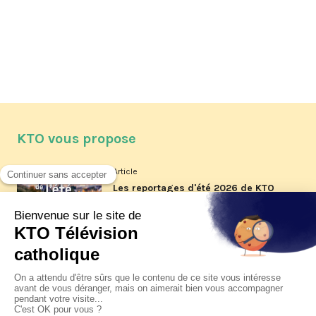
KTO vous propose
Article
Les reportages d'été 2026 de KTO
Article
La visite pastorale du pape Léon
XIV à Assise à suivre sur KTO le
jeudi 6 août
Article