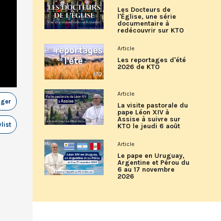
Les Docteurs de
l'Église, une série
documentaire à
redécouvrir sur KTO
Article
Les reportages d'été
2026 de KTO
Article
ager
La visite pastorale du
pape Léon XIV à
Assise à suivre sur
list
KTO le jeudi 6 août
Article
Le pape en Uruguay,
Argentine et Pérou du
6 au 17 novembre
2026