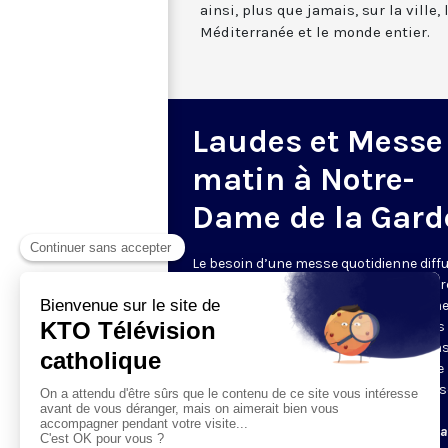
ainsi, plus que jamais, sur la ville,
Méditerranée et le monde entier.
Laudes et Messe
matin à Notre-
Dame de la Gard
Le besoin d’une messe quotidienne diff
la télévision a été exprimé d’une manièr
encore plus forte pendant le confinem
dans de nombreux pays francophones 
maintient depuis la reprise. KTO retran
en direct de la basilique Notre-Dame de 
Garde, à Marseille, les laudes et la mess
Le lundi à 7h25, la messe
Du mardi au samedi à 7h25, messe avec l