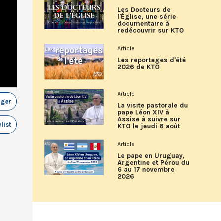
Les Docteurs de
l'Église, une série
documentaire à
redécouvrir sur KTO
Article
Les reportages d'été
2026 de KTO
Article
ager
La visite pastorale du
pape Léon XIV à
Assise à suivre sur
list
KTO le jeudi 6 août
Article
Le pape en Uruguay,
Argentine et Pérou du
6 au 17 novembre
2026