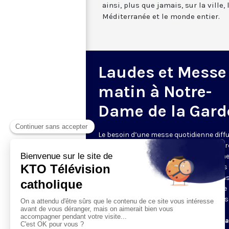
ainsi, plus que jamais, sur la ville,
Méditerranée et le monde entier.
Laudes et Messe
matin à Notre-
Dame de la Gard
Le besoin d’une messe quotidienne diff
la télévision a été exprimé d’une manièr
encore plus forte pendant le confinem
dans de nombreux pays francophones 
maintient depuis la reprise. KTO retran
en direct de la basilique Notre-Dame de 
Garde, à Marseille, les laudes et la mess
Le lundi à 7h25, la messe
Du mardi au samedi à 7h25, messe avec l