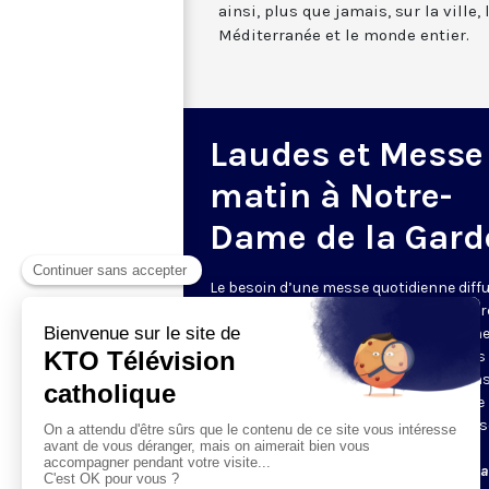
ainsi, plus que jamais, sur la ville,
Méditerranée et le monde entier.
Laudes et Messe
matin à Notre-
Dame de la Gard
Le besoin d’une messe quotidienne diff
la télévision a été exprimé d’une manièr
encore plus forte pendant le confinem
dans de nombreux pays francophones 
maintient depuis la reprise. KTO retran
en direct de la basilique Notre-Dame de 
Garde, à Marseille, les laudes et la mess
Le lundi à 7h25, la messe
Du mardi au samedi à 7h25, messe avec l