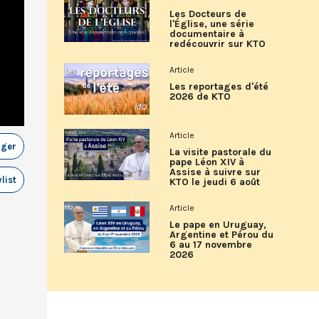
Les Docteurs de
l'Église, une série
documentaire à
redécouvrir sur KTO
Article
Les reportages d'été
2026 de KTO
Article
ager
La visite pastorale du
pape Léon XIV à
Assise à suivre sur
list
KTO le jeudi 6 août
Article
Le pape en Uruguay,
Argentine et Pérou du
6 au 17 novembre
2026