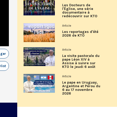
Les Docteurs de
l'Église, une série
documentaire à
redécouvrir sur KTO
Article
Les reportages d'été
2026 de KTO
Article
ager
La visite pastorale du
pape Léon XIV à
Assise à suivre sur
list
KTO le jeudi 6 août
Article
Le pape en Uruguay,
Argentine et Pérou du
6 au 17 novembre
2026