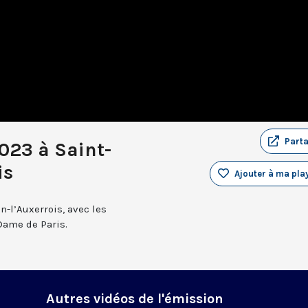
Part
023 à Saint-
is
Ajouter à ma play
n-l’Auxerrois, avec les
Dame de Paris.
Autres vidéos de l'émission