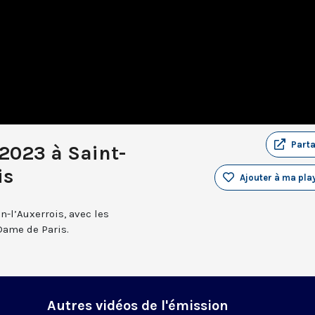
Part
 2023 à Saint-
is
Ajouter à ma play
n-l’Auxerrois, avec les
Dame de Paris.
Autres vidéos de l'émission