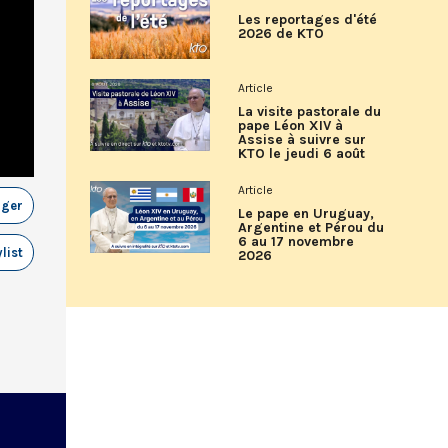
Les reportages d'été
2026 de KTO
Article
La visite pastorale du
pape Léon XIV à
Assise à suivre sur
KTO le jeudi 6 août
Article
ager
Le pape en Uruguay,
Argentine et Pérou du
6 au 17 novembre
list
2026