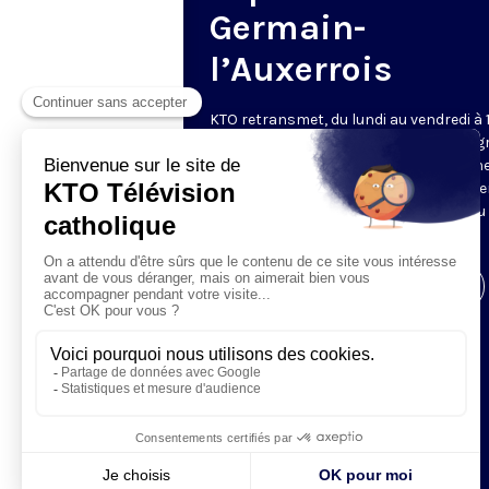
Germain-
l’Auxerrois
KTO retransmet, du lundi au vendredi à 
les vêpres en direct de Saint-Germain g
une technologie innovante : un système
captation multicaméra en direct total
automatisé, qui offre une réalisation au
près de la célébration.
Visiter la page de l'émission