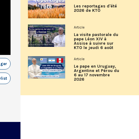
Les reportages d'été
2026 de KTO
Article
La visite pastorale du
pape Léon XIV à
Assise à suivre sur
KTO le jeudi 6 août
Article
ager
Le pape en Uruguay,
Argentine et Pérou du
6 au 17 novembre
list
2026