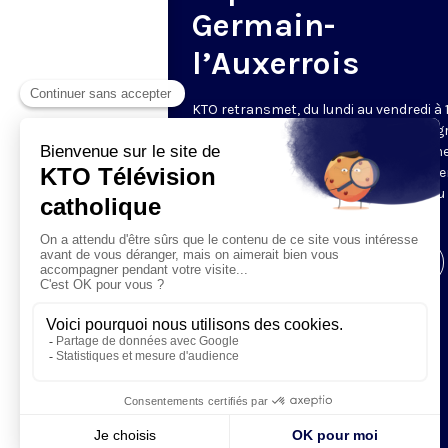
Germain-
l’Auxerrois
KTO retransmet, du lundi au vendredi à 
les vêpres en direct de Saint-Germain g
une technologie innovante : un système
captation multicaméra en direct total
automatisé, qui offre une réalisation au
près de la célébration.
Visiter la page de l'émission