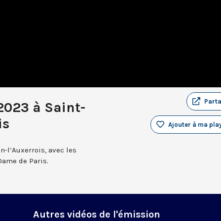
Part
 2023 à Saint-
is
Ajouter à ma play
n-l’Auxerrois, avec les
Dame de Paris.
Autres vidéos de l'émission