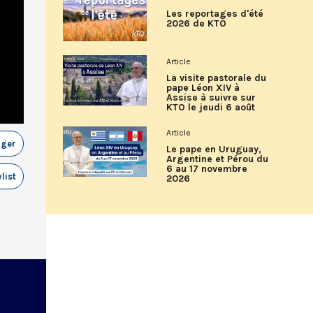
Les reportages d'été
2026 de KTO
Article
La visite pastorale du
pape Léon XIV à
Assise à suivre sur
KTO le jeudi 6 août
Article
ager
Le pape en Uruguay,
Argentine et Pérou du
6 au 17 novembre
list
2026