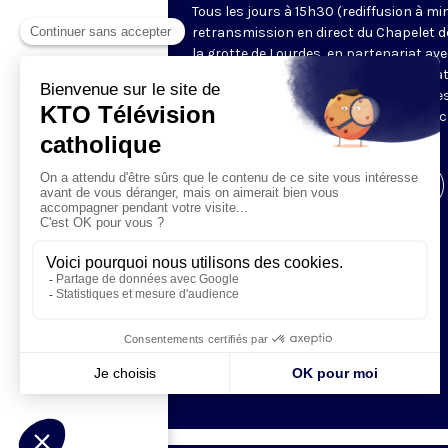
Tous les jours à 15h30 (rediffusion à min
retransmission en direct du Chapelet d
la grotte de Lourdes, en partenariat ave
Sanctuaires. Chaque jour, l'une des qua
méditations des mystères du Rosaire e
proposée en communion de prière avec
pèlerins à Lourdes.
Visiter la page de l'émission