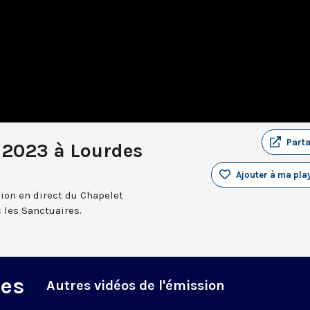
Part
 2023 à Lourdes
Ajouter à ma play
sion en direct du Chapelet
 les Sanctuaires.
des
Autres vidéos de l'émission