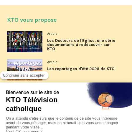
KTO vous propose
Article
Les Docteurs de l'Église, une série
documentaire à redécouvrir sur
KTO
Article
Les reportages d'été 2026 de KTO
Article
La visite pastorale du pape Léon
XIV à Assise à suivre sur KTO le
jeudi 6 août
Article
Le pape en Uruguay, Argentine et
Pérou du 6 au 17 novembre 2026