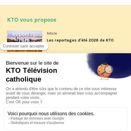
KTO vous propose
Article
Les reportages d'été 2026 de KTO
Article
La visite pastorale du pape Léon
XIV à Assise à suivre sur KTO le
jeudi 6 août
Article
Le pape en Uruguay, Argentine et
Pérou du 6 au 17 novembre 2026
© KTO 2026 —
Contact
—
Mentions légales