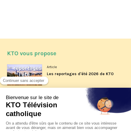
KTO vous propose
Article
Les reportages d'été 2026 de KTO
Article
La visite pastorale du pape Léon
XIV à Assise à suivre sur KTO le
jeudi 6 août
Article
Le pape en Uruguay, Argentine et