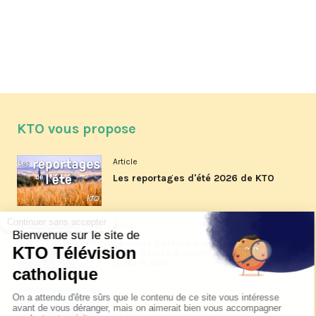
KTO vous propose
Article
Les reportages d'été 2026 de KTO
Article
La visite pastorale du pape Léon
XIV à Assise à suivre sur KTO le
jeudi 6 août
Article
Le pape en Uruguay, Argentine et