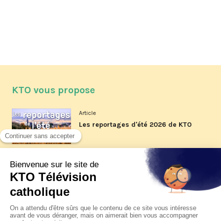
KTO vous propose
Article
Les reportages d'été 2026 de KTO
Article
La visite pastorale du pape Léon
XIV à Assise à suivre sur KTO le
jeudi 6 août
Article
Le pape en Uruguay, Argentine et