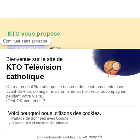
KTO vous propose
Article
Les reportages d'été 2026 de KTO
Article
La visite pastorale du pape Léon
XIV à Assise à suivre sur KTO le
jeudi 6 août
Article
Le pape en Uruguay, Argentine et
Pérou du 6 au 17 novembre 2026