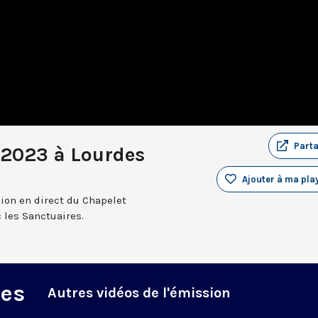
Part
 2023 à Lourdes
Ajouter à ma play
sion en direct du Chapelet
 les Sanctuaires.
des
Autres vidéos de l'émission