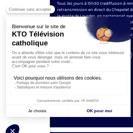
Tous les jours à 15h30 (rediffusion à min
retransmission en direct du Chapelet d
la grotte de Lourdes, en partenariat ave
Sanctuaires. Chaque jour, l'une des qua
méditations des mystères du Rosaire e
proposée en communion de prière avec
pèlerins à Lourdes.
Visiter la page de l'émission