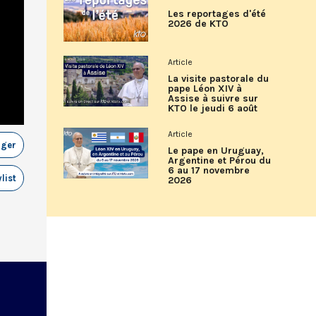
Les reportages d'été
2026 de KTO
Article
La visite pastorale du
pape Léon XIV à
Assise à suivre sur
KTO le jeudi 6 août
Article
ager
Le pape en Uruguay,
Argentine et Pérou du
6 au 17 novembre
list
2026