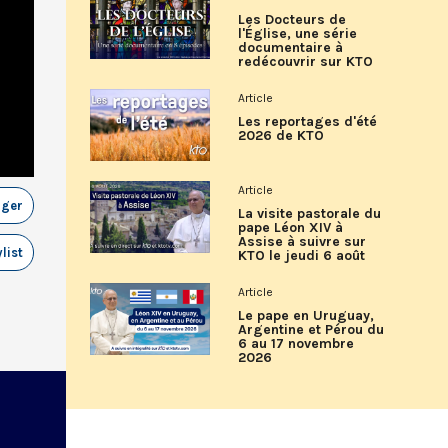
Les Docteurs de
l'Église, une série
documentaire à
redécouvrir sur KTO
Article
Les reportages d'été
2026 de KTO
Article
ager
La visite pastorale du
pape Léon XIV à
Assise à suivre sur
list
KTO le jeudi 6 août
Article
Le pape en Uruguay,
Argentine et Pérou du
6 au 17 novembre
2026