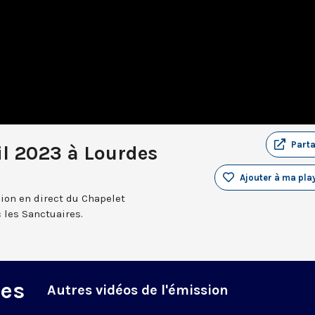
Part
il 2023 à Lourdes
Ajouter à ma play
sion en direct du Chapelet
 les Sanctuaires.
des
Autres vidéos de l'émission