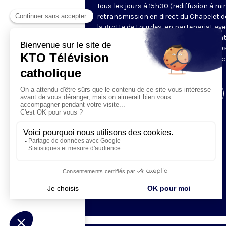
Tous les jours à 15h30 (rediffusion à min
retransmission en direct du Chapelet d
la grotte de Lourdes, en partenariat ave
Sanctuaires. Chaque jour, l'une des qua
méditations des mystères du Rosaire e
proposée en communion de prière avec
pèlerins à Lourdes.
Visiter la page de l'émission