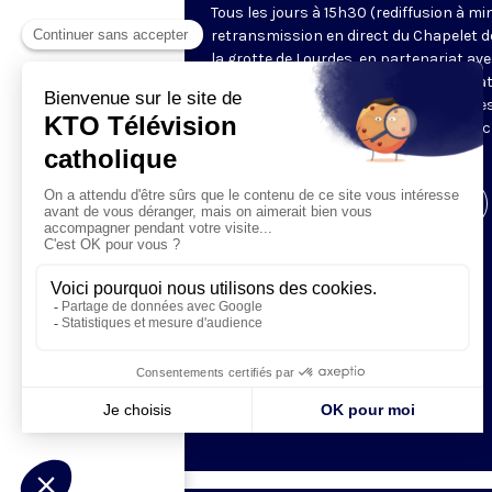
Tous les jours à 15h30 (rediffusion à min
retransmission en direct du Chapelet d
la grotte de Lourdes, en partenariat ave
Sanctuaires. Chaque jour, l'une des qua
méditations des mystères du Rosaire e
proposée en communion de prière avec
pèlerins à Lourdes.
Visiter la page de l'émission