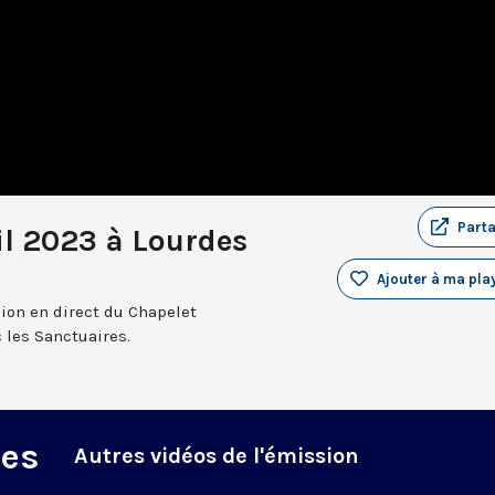
Part
il 2023 à Lourdes
Ajouter à ma play
sion en direct du Chapelet
 les Sanctuaires.
des
Autres vidéos de l'émission