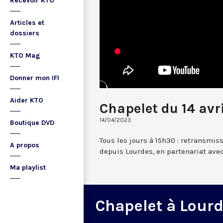
Recevoir KTO
Articles et
dossiers
KTO Mag
Donner mon IFI
Aider KTO
Chapelet du 14 avr
14/04/2023
Boutique DVD
Tous les jours à 15h30 : retransmis
A propos
depuis Lourdes, en partenariat avec
Ma playlist
Chapelet à Lour