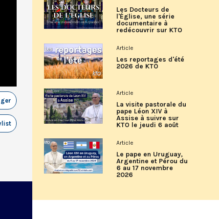
Les Docteurs de
l'Église, une série
documentaire à
redécouvrir sur KTO
Article
Les reportages d'été
2026 de KTO
Article
ager
La visite pastorale du
pape Léon XIV à
Assise à suivre sur
list
KTO le jeudi 6 août
Article
Le pape en Uruguay,
Argentine et Pérou du
6 au 17 novembre
2026