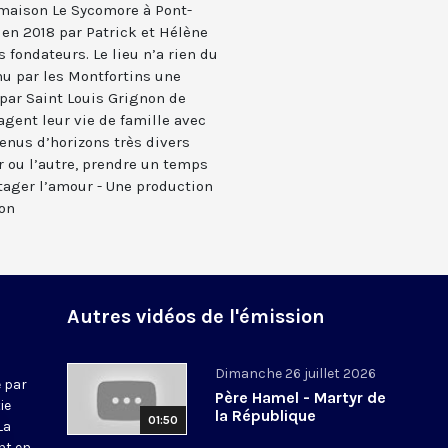
a maison Le Sycomore à Pont-
 en 2018 par Patrick et Hélène
 fondateurs. Le lieu n’a rien du
enu par les Montfortins une
par Saint Louis Grignon de
agent leur vie de famille avec
venus d’horizons très divers
ur ou l’autre, prendre un temps
tager l’amour - Une production
son
Autres vidéos de l'émission
Dimanche 26 juillet 2026
 par
Père Hamel - Martyr de
ie
la République
01:50
La
nt en