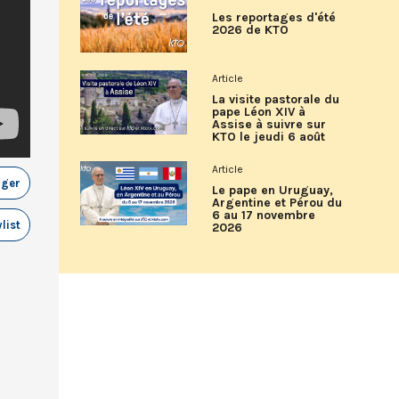
Les reportages d'été
2026 de KTO
Article
La visite pastorale du
pape Léon XIV à
Assise à suivre sur
KTO le jeudi 6 août
Article
ager
Le pape en Uruguay,
Argentine et Pérou du
6 au 17 novembre
list
2026