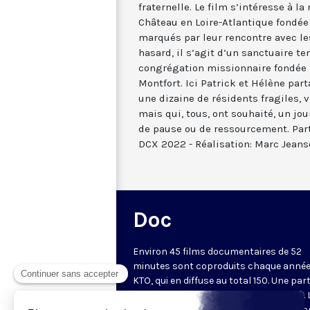
fraternelle. Le film s’intéresse à l
Château en Loire-Atlantique fondée
marqués par leur rencontre avec les
hasard, il s’agit d’un sanctuaire t
congrégation missionnaire fondée 
Montfort. Ici Patrick et Hélène part
une dizaine de résidents fragiles, 
mais qui, tous, ont souhaité, un jo
de pause ou de ressourcement. Par
DCX 2022 - Réalisation: Marc Jean
Doc
Environ 45 films documentaires de 52
minutes sont coproduits chaque année
KTO, qui en diffuse au total 150. Une part
d'entre eux est disponible sur Internet. 
chaîne privilégie des documents metta