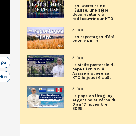
Les Docteurs de
l'Église, une série
documentaire à
redécouvrir sur KTO
Article
Les reportages d'été
2026 de KTO
Article
ager
La visite pastorale du
pape Léon XIV à
Assise à suivre sur
list
KTO le jeudi 6 août
Article
Le pape en Uruguay,
Argentine et Pérou du
6 au 17 novembre
2026