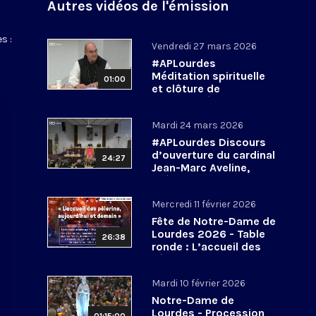
Autres vidéos de l'émission
s :
Vendredi 27 mars 2026
#APLourdes
Méditation spirituelle
01:00
et clôture de
l’Assemblée des
évêques de France - 27
Mardi 24 mars 2026
mars 2026
#APLourdes Discours
d’ouverture du cardinal
24:27
Jean-Marc Aveline,
président de la CEF -
24 mars 2026
Mercredi 11 février 2026
Fête de Notre-Dame de
Lourdes 2026 - Table
26:38
ronde : L’accueil des
pèlerins, aujourd’hui et
demain
Mardi 10 février 2026
Notre-Dame de
Lourdes - Procession
01:15:00