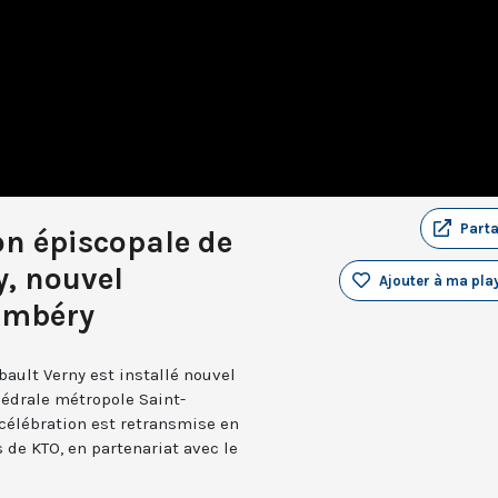
Part
on épiscopale de
y, nouvel
Ajouter à ma play
ambéry
ault Verny est installé nouvel
édrale métropole Saint-
célébration est retransmise en
s de KTO, en partenariat avec le