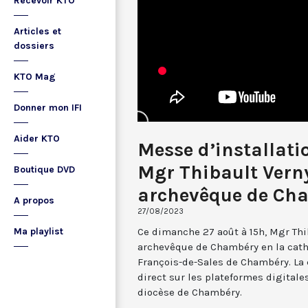
Recevoir KTO
Articles et
dossiers
KTO Mag
Donner mon IFI
Aider KTO
Messe d’installati
Mgr Thibault Vern
Boutique DVD
archevêque de Ch
A propos
27/08/2023
Ce dimanche 27 août à 15h, Mgr Thib
Ma playlist
archevêque de Chambéry en la cath
François-de-Sales de Chambéry. La 
direct sur les plateformes digitale
diocèse de Chambéry.