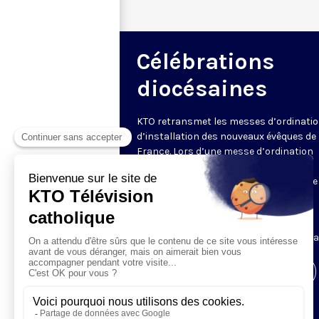
Célébrations
diocésaines
KTO retransmet les messes d’ordinatio
d’installation des nouveaux évêques de
France. Lors d’une messe d’ordination
épiscopale, le nouvel évêque reçoit
notamment les symboles de sa charge 
l’anneau, la mitre, la crosse.
Retrouvez ici l’ensemble des messes
d’ordination et d’installation en intégral
Visiter la page de l'émission