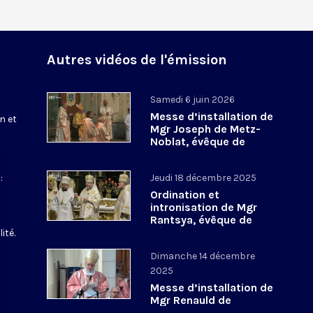
Autres vidéos de l'émission
Samedi 6 juin 2026
Messe d’installation de
n et
Mgr Joseph de Metz-
Noblat, évêque de
Verdun
:
Jeudi 18 décembre 2025
Ordination et
intronisation de Mgr
Rantsya, évêque de
l’éparchie Saint-
ité.
Volodymyr-le-Grand de
Dimanche 14 décembre
Paris
2025
Messe d’installation de
Mgr Renauld de
Dinechin, évêque de