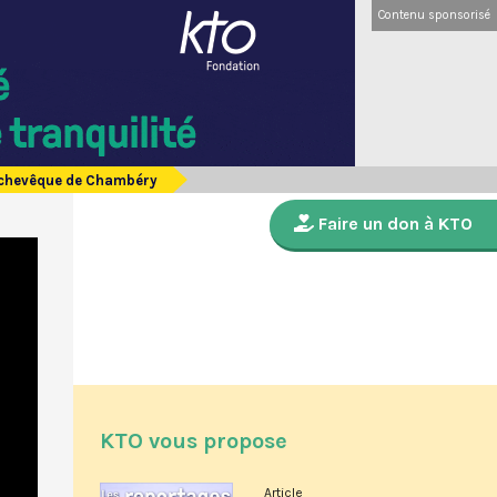
Contenu sponsorisé
archevêque de Chambéry
Faire un don à KTO
KTO vous propose
Article