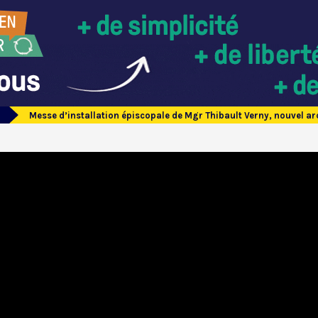
Messe d’installation épiscopale de Mgr Thibault Verny, nouvel 