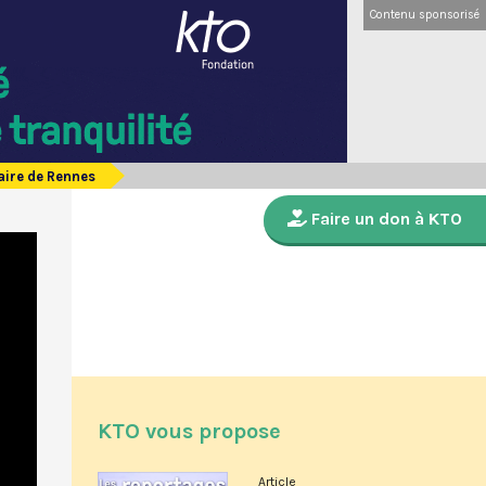
Contenu sponsorisé
aire de Rennes
Faire un don à KTO
KTO vous propose
Article