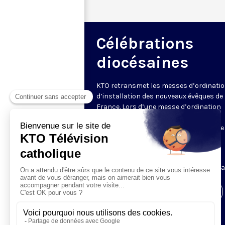
Célébrations
diocésaines
KTO retransmet les messes d’ordinatio
d’installation des nouveaux évêques de
France. Lors d’une messe d’ordination
épiscopale, le nouvel évêque reçoit
notamment les symboles de sa charge 
l’anneau, la mitre, la crosse.
Retrouvez ici l’ensemble des messes
d’ordination et d’installation en intégral
Visiter la page de l'émission