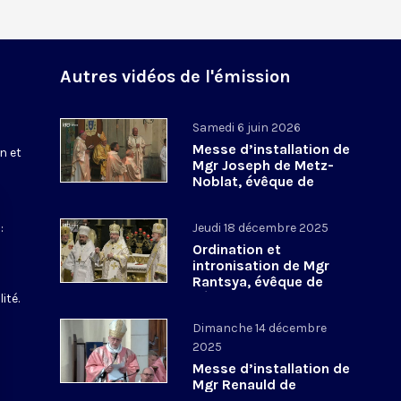
Autres vidéos de l'émission
Samedi 6 juin 2026
Messe d’installation de
n et
Mgr Joseph de Metz-
Noblat, évêque de
Verdun
:
Jeudi 18 décembre 2025
Ordination et
intronisation de Mgr
Rantsya, évêque de
l’éparchie Saint-
ité.
Volodymyr-le-Grand de
Dimanche 14 décembre
Paris
2025
Messe d’installation de
Mgr Renauld de
Dinechin, évêque de