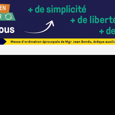
Messe d’ordination épiscopale de Mgr Jean Bondu, évêque auxili