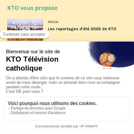
KTO vous propose
Article
Les reportages d'été 2026 de KTO
Article
La visite pastorale du pape Léon
XIV à Assise à suivre sur KTO le
jeudi 6 août
Article
Le pape en Uruguay, Argentine et
Pérou du 6 au 17 novembre 2026
© KTO 2026 —
Contact
—
Mentions légales