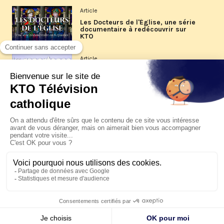
Article
Les Docteurs de l'Église, une série
documentaire à redécouvrir sur
KTO
Article
Les reportages d'été 2026 de KTO
Article
La visite pastorale du pape Léon
XIV à Assise à suivre sur KTO le
jeudi 6 août
Article
Le pape en Uruguay, Argentine et
Pérou du 6 au 17 novembre 2026
© KTO 2026 —
Contact
—
Mentions légales