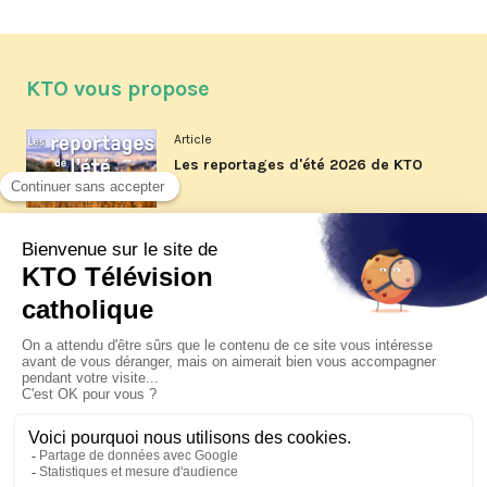
KTO vous propose
Article
Les reportages d'été 2026 de KTO
Article
La visite pastorale du pape Léon
XIV à Assise à suivre sur KTO le
jeudi 6 août
Article
Le pape en Uruguay, Argentine et
Pérou du 6 au 17 novembre 2026