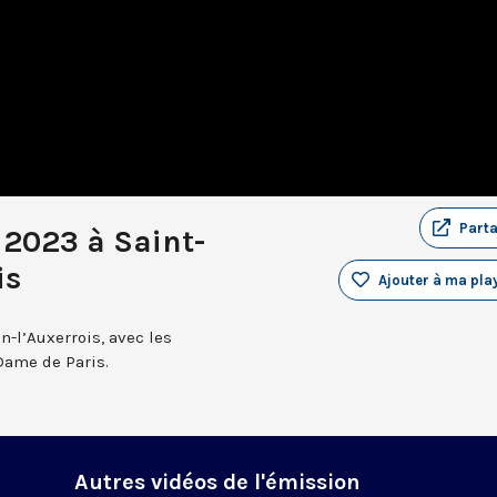
Part
 2023 à Saint-
is
Ajouter à ma play
n-l’Auxerrois, avec les
Dame de Paris.
Autres vidéos de l'émission