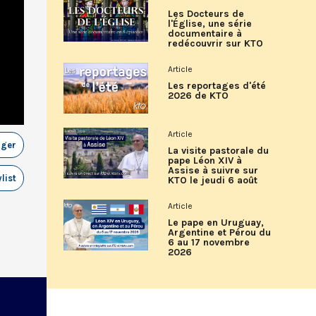
Les Docteurs de
l'Église, une série
documentaire à
redécouvrir sur KTO
Article
Les reportages d'été
2026 de KTO
Article
ager
La visite pastorale du
pape Léon XIV à
Assise à suivre sur
list
KTO le jeudi 6 août
Article
Le pape en Uruguay,
Argentine et Pérou du
6 au 17 novembre
2026