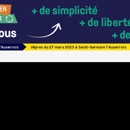
’Auxerrois
Vêpres du 27 mars 2023 à Saint-Germain l’Auxerrois