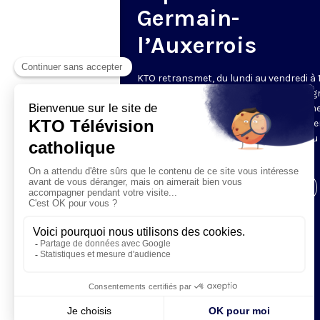
Germain-
l’Auxerrois
KTO retransmet, du lundi au vendredi à 
les vêpres en direct de Saint-Germain g
une technologie innovante : un système
captation multicaméra en direct total
automatisé, qui offre une réalisation au
près de la célébration.
Visiter la page de l'émission