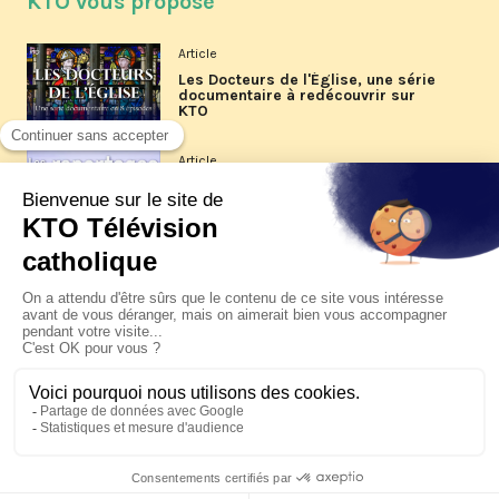
KTO vous propose
Article
Les Docteurs de l'Église, une série
documentaire à redécouvrir sur
KTO
Article
Les reportages d'été 2026 de KTO
Article
La visite pastorale du pape Léon
XIV à Assise à suivre sur KTO le
jeudi 6 août
Article
Le pape en Uruguay, Argentine et
Pérou du 6 au 17 novembre 2026