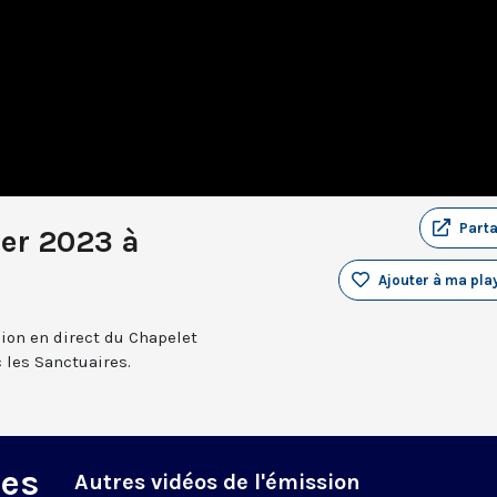
Part
ier 2023 à
Ajouter à ma play
sion en direct du Chapelet
 les Sanctuaires.
des
Autres vidéos de l'émission