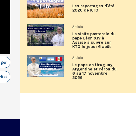
Les reportages d'été
2026 de KTO
Article
La visite pastorale du
pape Léon XIV à
Assise à suivre sur
KTO le jeudi 6 août
Article
ager
Le pape en Uruguay,
Argentine et Pérou du
6 au 17 novembre
list
2026