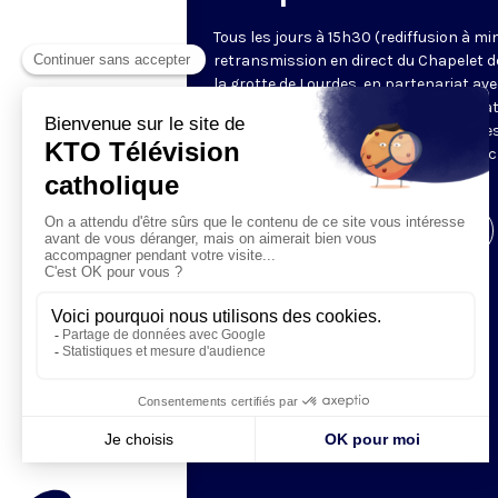
Tous les jours à 15h30 (rediffusion à min
retransmission en direct du Chapelet d
la grotte de Lourdes, en partenariat ave
Sanctuaires. Chaque jour, l'une des qua
méditations des mystères du Rosaire e
proposée en communion de prière avec
pèlerins à Lourdes.
Visiter la page de l'émission