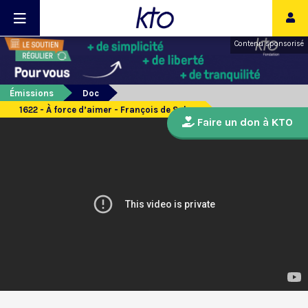
Contenu sponsorisé
Émissions
Doc
1622 - À force d’aimer - François de Sales
Faire un don à KTO