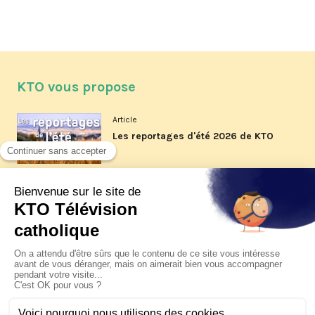
KTO vous propose
Article
Les reportages d'été 2026 de KTO
Article
La visite pastorale du pape Léon
XIV à Assise à suivre sur KTO le
jeudi 6 août
Article
Le pape en Uruguay, Argentine et
Pérou du 6 au 17 novembre 2026