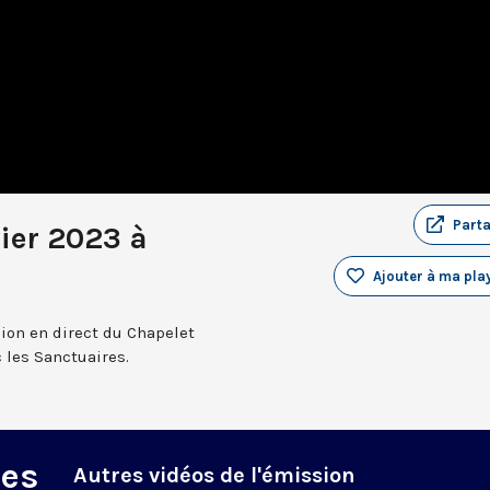
Part
ier 2023 à
Ajouter à ma play
sion en direct du Chapelet
 les Sanctuaires.
des
Autres vidéos de l'émission