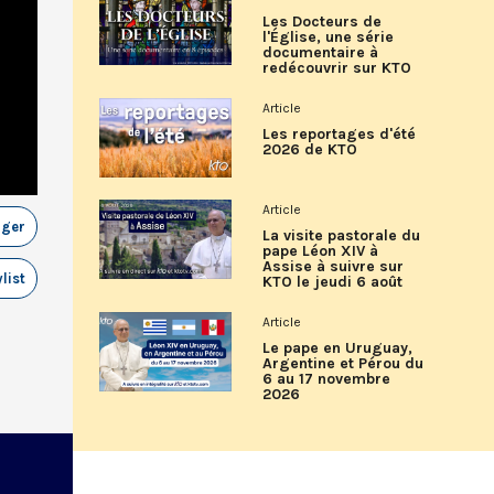
Les Docteurs de
l'Église, une série
documentaire à
redécouvrir sur KTO
Article
Les reportages d'été
2026 de KTO
Article
ager
La visite pastorale du
pape Léon XIV à
Assise à suivre sur
list
KTO le jeudi 6 août
Article
Le pape en Uruguay,
Argentine et Pérou du
6 au 17 novembre
2026