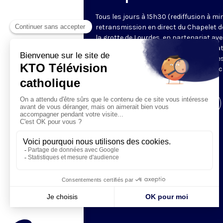
Tous les jours à 15h30 (rediffusion à min
retransmission en direct du Chapelet d
la grotte de Lourdes, en partenariat ave
Sanctuaires. Chaque jour, l'une des qua
méditations des mystères du Rosaire e
proposée en communion de prière avec
pèlerins à Lourdes.
Visiter la page de l'émission