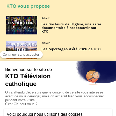
KTO vous propose
Article
Les Docteurs de l'Église, une série
documentaire à redécouvrir sur
KTO
Article
Les reportages d'été 2026 de KTO
Article
La visite pastorale du pape Léon
XIV à Assise à suivre sur KTO le
jeudi 6 août
Article
Le pape en Uruguay, Argentine et
Pérou du 6 au 17 novembre 2026