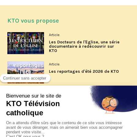
KTO vous propose
Article
Les Docteurs de l'Église, une série
documentaire à redécouvrir sur
KTO
Article
Les reportages d'été 2026 de KTO
Article
La visite pastorale du pape Léon
XIV à Assise à suivre sur KTO le
jeudi 6 août
Article
Le pape en Uruguay, Argentine et
Pérou du 6 au 17 novembre 2026