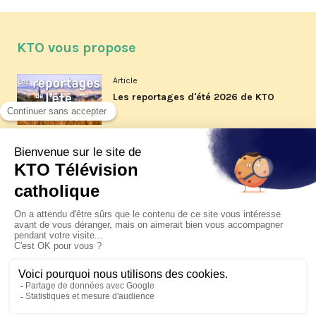
KTO vous propose
Article
Les reportages d'été 2026 de KTO
Article
La visite pastorale du pape Léon
XIV à Assise à suivre sur KTO le
jeudi 6 août
Article
Le pape en Uruguay, Argentine et
Pérou du 6 au 17 novembre 2026
© KTO 2026 —
Contact
—
Mentions légales