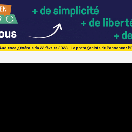
Audience générale du 22 février 2023 - Le protagoniste de l’annonce : l’E