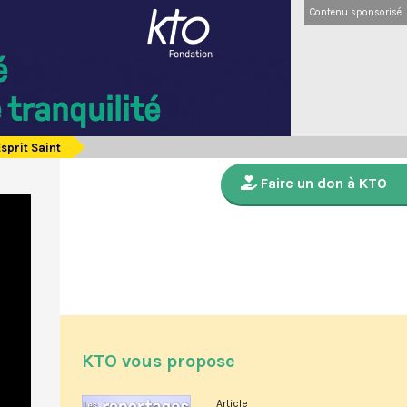
Contenu sponsorisé
sprit Saint
Faire un don à KTO
KTO vous propose
Article