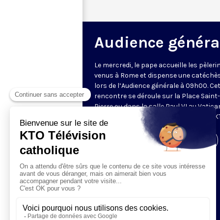
Audience généra
Le mercredi, le pape accueille les pèleri
venus à Rome et dispense une catéchè
lors de l’Audience générale à 09h00. Ce
rencontre se déroule sur la Place Saint-
Pierre ou dans la salle Paul VI au Vatica
Retransmise et traduite en direct par K
Visiter la page de l'émission