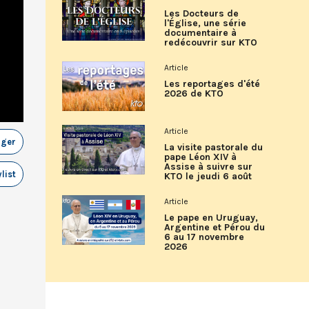
Les Docteurs de
l'Église, une série
documentaire à
redécouvrir sur KTO
Article
Les reportages d'été
2026 de KTO
Article
ager
La visite pastorale du
pape Léon XIV à
Assise à suivre sur
list
KTO le jeudi 6 août
Article
Le pape en Uruguay,
Argentine et Pérou du
6 au 17 novembre
2026