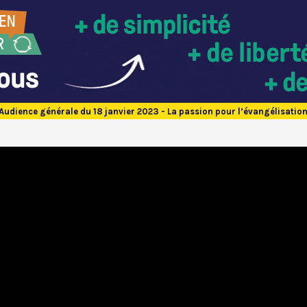
Audience générale du 18 janvier 2023 - La passion pour l’évangélisatio