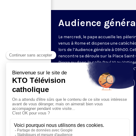
Audience généra
Le mercredi, le pape accueille les pèleri
venus à Rome et dispense une catéchè
lors de l’Audience générale à 09h00. Ce
rencontre se déroule sur la Place Saint-
Pierre ou dans la salle Paul VI au Vatica
Retransmise et traduite en direct par K
Visiter la page de l'émission