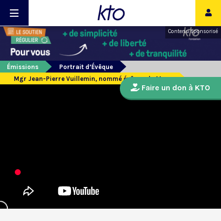
Contenu sponsorisé
Émissions
Portrait d’Évêque
Mgr Jean-Pierre Vuillemin, nommé évêque du Mans
Faire un don à KTO