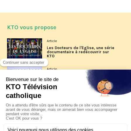
KTO vous propose
Article
Les Docteurs de l'Église, une série
documentaire à redécouvrir sur
KTO
Article
Les reportages d'été 2026 de KTO
Article
La visite pastorale du pape Léon
XIV à Assise à suivre sur KTO le
jeudi 6 août
Article
Le pape en Uruguay, Argentine et