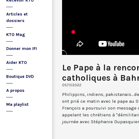
Recevoir KTO
Articles et
dossiers
KTO Mag
Donner mon IFI
Aider KTO
Le Pape à la renco
catholiques à Bah
Boutique DVD
05/11/2022
A propos
Philippins, indiens, pakistanais...d
ont prié ce matin avec le pape au S
Ma playlist
François a poursuivi son message d
appelant les chrétiens à "démilitari
journée avec Stéphanie Dupasquier e