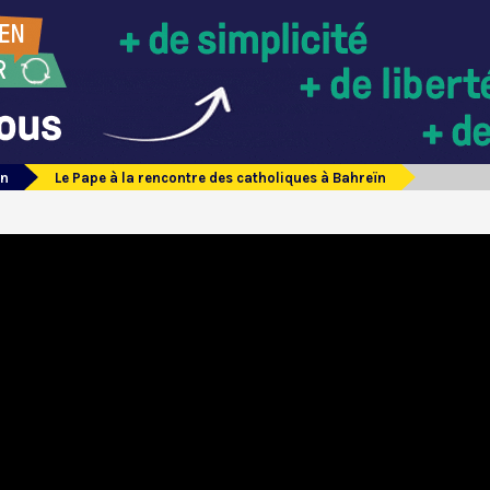
ïn
Le Pape à la rencontre des catholiques à Bahreïn