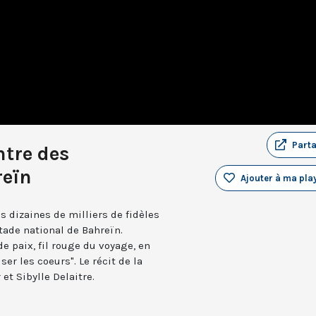
Part
ntre des
reïn
Ajouter à ma play
es dizaines de milliers de fidèles
tade national de Bahreïn.
e paix, fil rouge du voyage, en
ser les coeurs". Le récit de la
t Sibylle Delaitre.