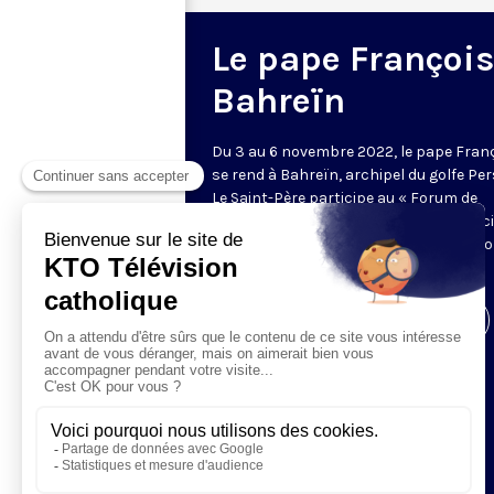
Le pape François
Bahreïn
Du 3 au 6 novembre 2022, le pape Fran
se rend à Bahreïn, archipel du golfe Per
Le Saint-Père participe au « Forum de
Bahreïn pour le dialogue : Orient et Occ
pour la coexistence humaine » et renc
les chrétiens du pays.
Visiter la page de l'émission