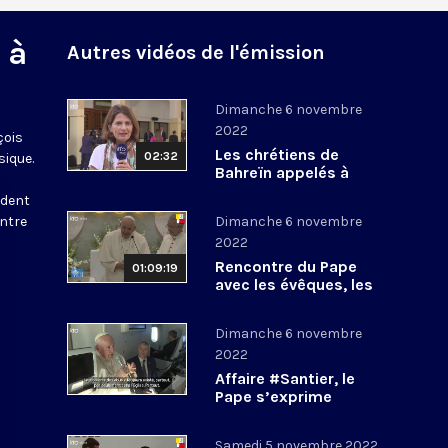
 à
Autres vidéos de l'émission
Dimanche 6 novembre
2022
çois
Les chrétiens de
02:32
sique.
Bahreïn appelés à
l’unité et au dialogue
ident
ontre
Dimanche 6 novembre
2022
Rencontre du Pape
01:09:19
avec les évêques, les
prêtres, les
consacrées, les agents
Dimanche 6 novembre
pastoraux de Bahreïn
2022
Affaire #Santier, le
Pape s’exprime
Samedi 5 novembre 2022