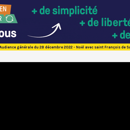
Audience générale du 28 décembre 2022 - Noël avec saint François de S