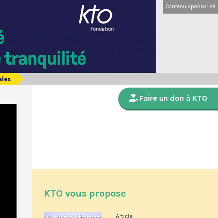
Contenu sponsorisé
ales
Faire un don à KTO
KTO vous propose
Article