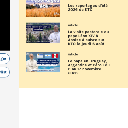
Les reportages d'été
2026 de KTO
Article
La visite pastorale du
pape Léon XIV à
Assise à suivre sur
KTO le jeudi 6 août
Article
ager
Le pape en Uruguay,
Argentine et Pérou du
6 au 17 novembre
list
2026