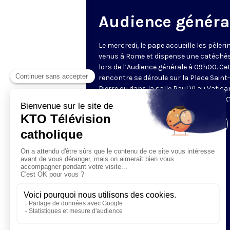
Audience généra
Le mercredi, le pape accueille les pèleri
venus à Rome et dispense une catéchè
lors de l’Audience générale à 09h00. Ce
rencontre se déroule sur la Place Saint-
Pierre ou dans la salle Paul VI au Vatica
Retransmise et traduite en direct par K
Visiter la page de l'émission