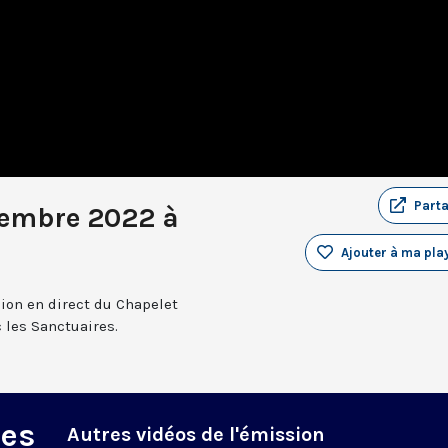
Part
cembre 2022 à
Ajouter à ma play
sion en direct du Chapelet
 les Sanctuaires.
des
Autres vidéos de l'émission