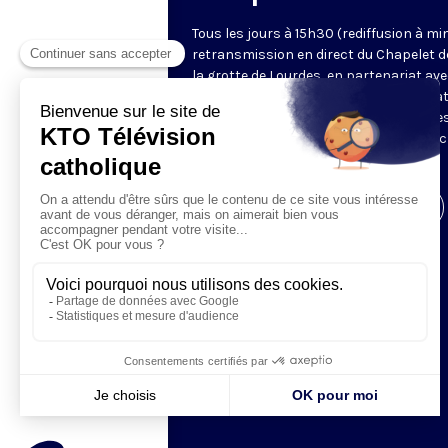
Tous les jours à 15h30 (rediffusion à min
retransmission en direct du Chapelet d
la grotte de Lourdes, en partenariat ave
Sanctuaires. Chaque jour, l'une des qua
méditations des mystères du Rosaire e
proposée en communion de prière avec
pèlerins à Lourdes.
Visiter la page de l'émission