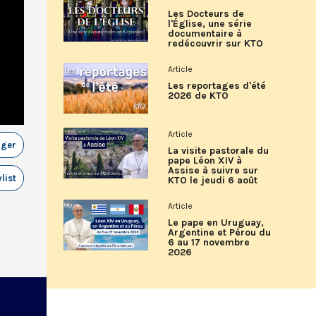
Les Docteurs de
l'Église, une série
documentaire à
redécouvrir sur KTO
Article
Les reportages d'été
2026 de KTO
Article
ager
La visite pastorale du
pape Léon XIV à
Assise à suivre sur
list
KTO le jeudi 6 août
Article
Le pape en Uruguay,
Argentine et Pérou du
6 au 17 novembre
2026