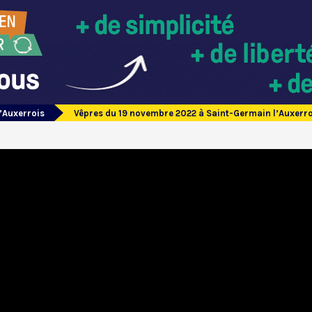
’Auxerrois
Vêpres du 19 novembre 2022 à Saint-Germain l’Auxerro