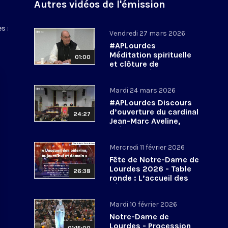
Autres vidéos de l'émission
s :
Vendredi 27 mars 2026
#APLourdes
Méditation spirituelle
01:00
et clôture de
l’Assemblée des
évêques de France - 27
Mardi 24 mars 2026
mars 2026
#APLourdes Discours
d’ouverture du cardinal
24:27
Jean-Marc Aveline,
président de la CEF -
24 mars 2026
Mercredi 11 février 2026
Fête de Notre-Dame de
Lourdes 2026 - Table
26:38
ronde : L’accueil des
pèlerins, aujourd’hui et
demain
Mardi 10 février 2026
Notre-Dame de
Lourdes - Procession
01:15:00