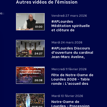
Autres vidéos de l'émission
s :
Vendredi 27 mars 2026
#APLourdes
Méditation spirituelle
01:00
et clôture de
l’Assemblée des
évêques de France - 27
Mardi 24 mars 2026
mars 2026
#APLourdes Discours
d’ouverture du cardinal
24:27
Jean-Marc Aveline,
président de la CEF -
24 mars 2026
Mercredi 11 février 2026
Fête de Notre-Dame de
Lourdes 2026 - Table
26:38
ronde : L’accueil des
pèlerins, aujourd’hui et
demain
Mardi 10 février 2026
Notre-Dame de
Lourdes - Procession
01:15:00