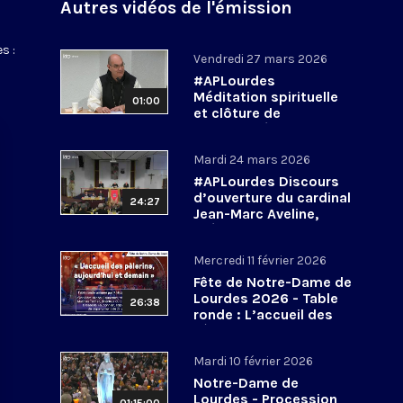
Autres vidéos de l'émission
s :
Vendredi 27 mars 2026
#APLourdes
Méditation spirituelle
01:00
et clôture de
l’Assemblée des
évêques de France - 27
Mardi 24 mars 2026
mars 2026
#APLourdes Discours
d’ouverture du cardinal
24:27
Jean-Marc Aveline,
président de la CEF -
24 mars 2026
Mercredi 11 février 2026
Fête de Notre-Dame de
Lourdes 2026 - Table
26:38
ronde : L’accueil des
pèlerins, aujourd’hui et
demain
Mardi 10 février 2026
Notre-Dame de
Lourdes - Procession
01:15:00