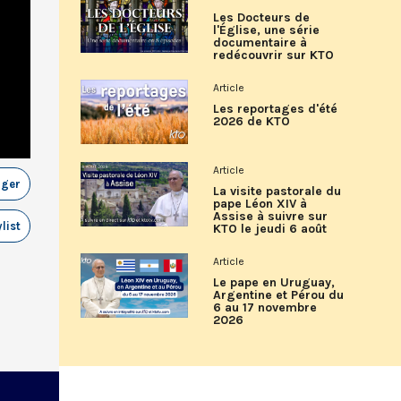
Les Docteurs de
l'Église, une série
documentaire à
redécouvrir sur KTO
Article
Les reportages d'été
2026 de KTO
Article
ager
La visite pastorale du
pape Léon XIV à
Assise à suivre sur
list
KTO le jeudi 6 août
Article
Le pape en Uruguay,
Argentine et Pérou du
6 au 17 novembre
2026