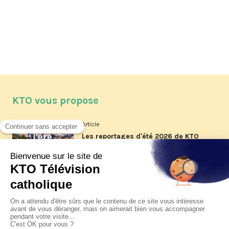
KTO vous propose
Article
Les reportages d'été 2026 de KTO
Article
La visite pastorale du pape Léon
XIV à Assise à suivre sur KTO le
jeudi 6 août
Article